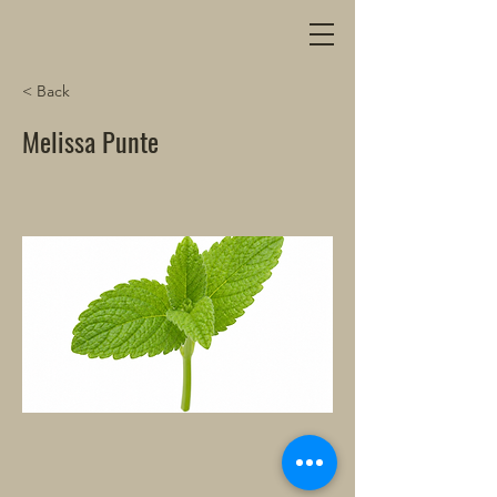
< Back
Melissa Punte