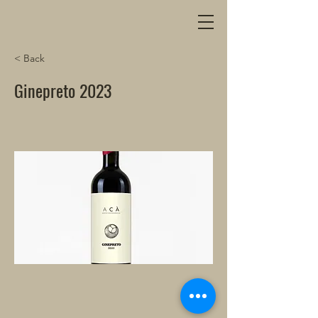
< Back
Ginepreto 2023