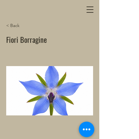
< Back
Fiori Borragine