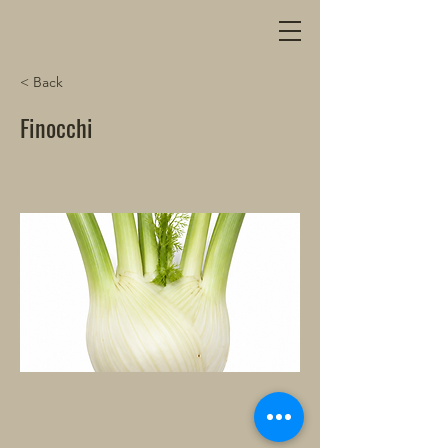
< Back
Finocchi